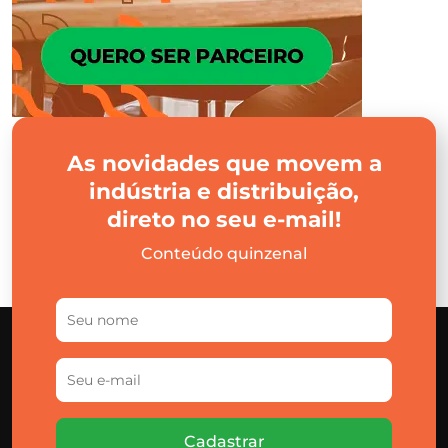
As novidades que movem a
indústria e distribuição,
direto no seu e-mail!
Conteúdo quinzenal
Cadastrar