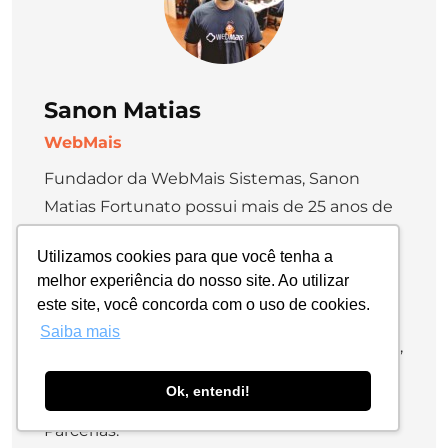
Sanon Matias
WebMais
Fundador da WebMais Sistemas, Sanon
Matias Fortunato possui mais de 25 anos de
experiência em diversas vertentes das
Utilizamos cookies para que você tenha a
tecnologias e gestão empresarial, com
melhor experiência do nosso site. Ao utilizar
ênfase em Indústria e Distribuição. Profundo
este site, você concorda com o uso de cookies.
conhecedor da área comercial, Funil de
Saiba mais
vendas, CRM, Indicadores, Mídias Pagas, SEO,
Inbound Marketing, Adwords, FacebookAds,
Ok, entendi!
Rede Sociais, Sucesso de Cliente e Canais de
Parcerias.