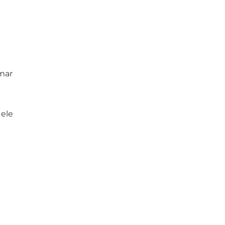
mar
 ele