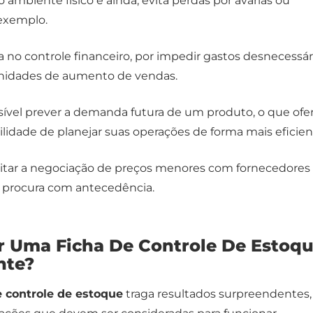
 ambiente físico e ainda, evita perdas por avarias ou
 exemplo.
a no controle financeiro, por impedir gastos desnecessár
unidades de aumento de vendas.
sível prever a demanda futura de um produto, o que ofe
ilidade de planejar suas operações de forma mais eficien
cilitar a negociação de preços menores com fornecedores
a procura com antecedência.
 Uma Ficha De Controle De Estoq
nte?
e controle de estoque
traga resultados surpreendentes,