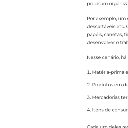
precisam organiza
Por exemplo, um e
descartáveis etc
papéis, canetas, t
desenvolver o tra
Nesse cenário, há 
Matéria-prima 
Produtos em de
Mercadorias ter
Itens de consum
Cada um deles re