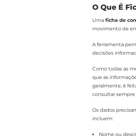
O Que É Fi
Uma
ficha de co
movimento de ent
A ferramenta perm
decisões informad
Como todas as me
que as informaçõe
geralmente, é fei
consultar sempre 
Os dados precisam
incluem:
Nome ou descr