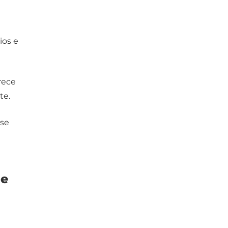
ios e
rece
te.
 se
ue