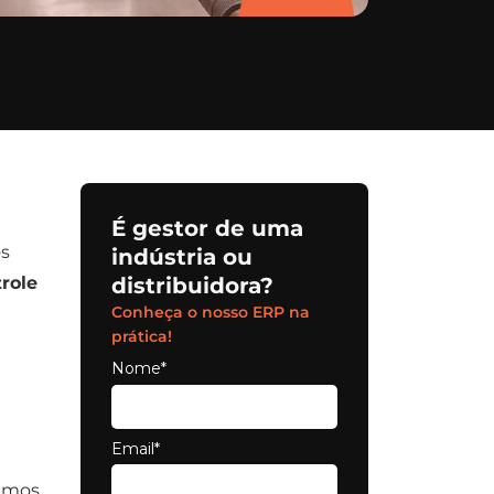
É gestor de uma
os
indústria ou
role
distribuidora?
Conheça o nosso ERP na
prática!
Nome*
Email*
ramos