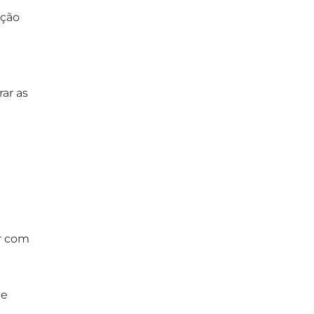
ução
rar as
r com
de