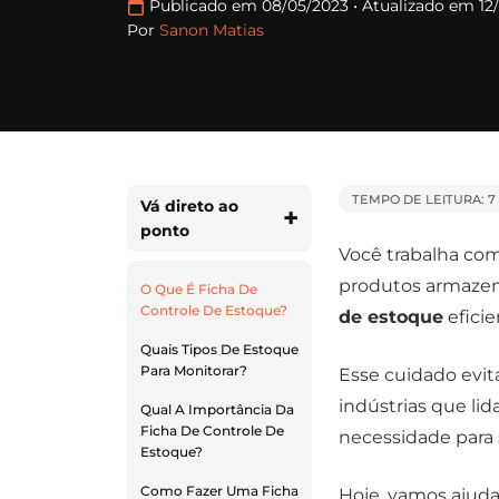
Publicado em 08/05/2023
•
Atualizado em 12
Por
Sanon Matias
TEMPO DE LEITURA: 7
Vá direto ao
ponto
Você trabalha com
produtos armazen
O Que É Ficha De
Controle De Estoque?
de estoque
eficie
Quais Tipos De Estoque
Para Monitorar?
Esse cuidado evita
indústrias que li
Qual A Importância Da
Ficha De Controle De
necessidade para 
Estoque?
Como Fazer Uma Ficha
Hoje, vamos ajudar