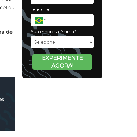
xcel ou
Telefone*
Sua empresa é uma?
ha de
e
EXPERIMENTE
AGORA!