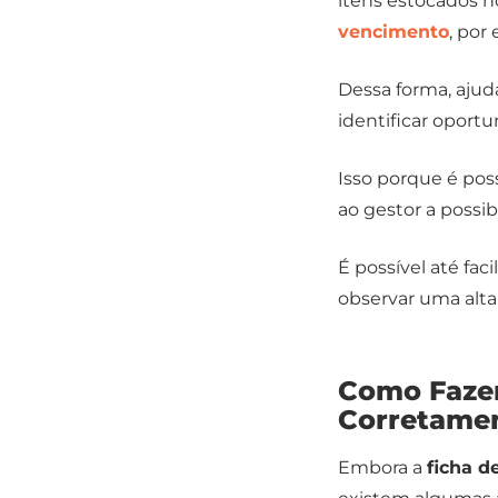
itens estocados no
vencimento
, por
Dessa forma, ajud
identificar oport
Isso porque é pos
ao gestor a possib
É possível até fa
observar uma alt
Como Fazer
Corretame
Embora a
ficha d