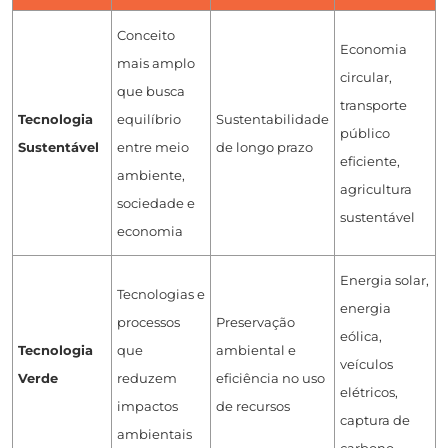
Conceito
Economia
mais amplo
circular,
que busca
transporte
Tecnologia
equilíbrio
Sustentabilidade
público
Sustentável
entre meio
de longo prazo
eficiente,
ambiente,
agricultura
sociedade e
sustentável
economia
Energia solar,
Tecnologias e
energia
processos
Preservação
eólica,
Tecnologia
que
ambiental e
veículos
Verde
reduzem
eficiência no uso
elétricos,
impactos
de recursos
captura de
ambientais
carbono