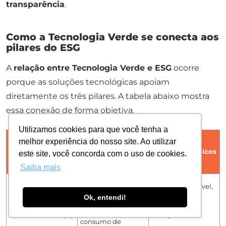
transparência
.
Como a Tecnologia Verde se conecta aos
pilares do ESG
A
relação entre Tecnologia Verde e ESG
ocorre
porque as soluções tecnológicas apoiam
diretamente os três pilares. A tabela abaixo mostra
essa conexão de forma objetiva.
Utilizamos cookies para que você tenha a
melhor experiência do nosso site. Ao utilizar
Relação com a
Pilar do ESG
Exemplos práticos
este site, você concorda com o uso de cookies.
Tecnologia Verde
Saiba mais
Energia renovável,
Reduz impactos
Ok, entendi!
eficiência
ambientais e o
Environmental (E)
energética,
consumo de