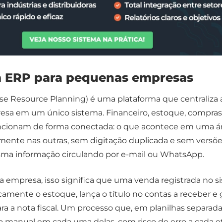
m ERP para pequenas empresas
e Resource Planning) é uma plataforma que centraliza 
esa em um único sistema. Financeiro, estoque, compras
funcionam de forma conectada: o que acontece em uma á
ente nas outras, sem digitação duplicada e sem versõ
sma informação circulando por e-mail ou WhatsApp.
empresa, isso significa que uma venda registrada no s
camente o estoque, lança o título no contas a receber e 
ara a nota fiscal. Um processo que, em planilhas separada
ção manual em cada uma delas, com risco de erro a cada e