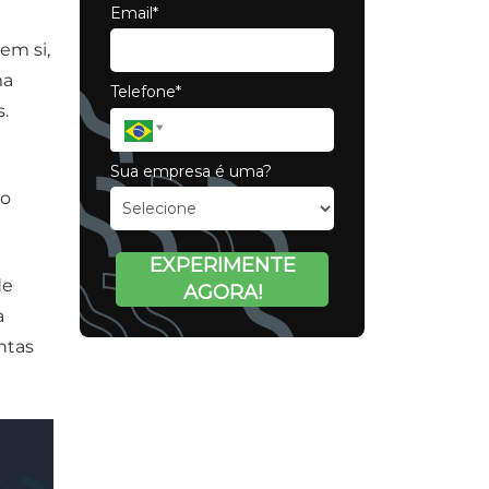
Email*
em si,
ma
Telefone*
.
Sua empresa é uma?
do
EXPERIMENTE
de
AGORA!
a
ntas