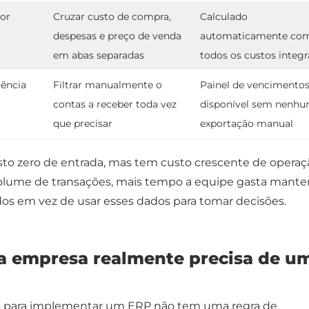
or
Cruzar custo de compra,
Calculado
despesas e preço de venda
automaticamente co
em abas separadas
todos os custos integ
lência
Filtrar manualmente o
Painel de vencimento
contas a receber toda vez
disponível sem nenh
que precisar
exportação manual
sto zero de entrada, mas tem custo crescente de operaç
olume de transações, mais tempo a equipe gasta mant
dos em vez de usar esses dados para tomar decisões.
 empresa realmente precisa de u
 para implementar um ERP não tem uma regra de