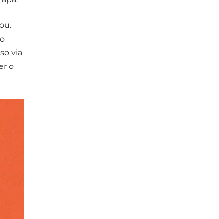
ou.
no
so via
er o