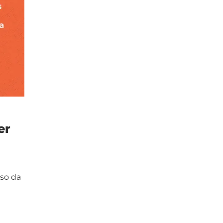
er
so da