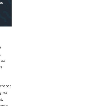
a
,
rea
es
istema
gera
s,
tapa.