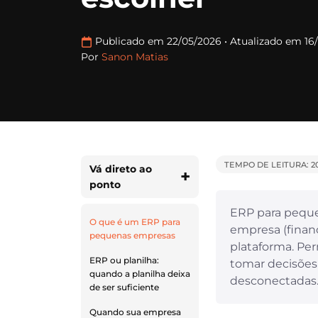
Publicado em 22/05/2026
•
Atualizado em 16
Por
Sanon Matias
TEMPO DE LEITURA: 2
Vá direto ao
ponto
ERP para peque
O que é um ERP para
empresa (financ
pequenas empresas
plataforma. Per
ERP ou planilha:
tomar decisões
quando a planilha deixa
desconectadas
de ser suficiente
Quando sua empresa