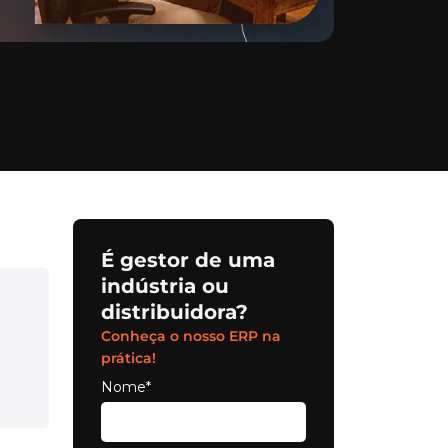
É gestor de uma
indústria ou
distribuidora?
Conheça o nosso ERP na
prática!
Nome*