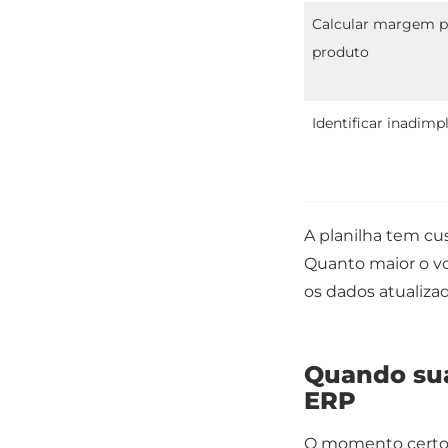
Calcular margem p
produto
Identificar inadimp
A planilha tem cu
Quanto maior o v
os dados atualiza
Quando sua
ERP
O momento certo