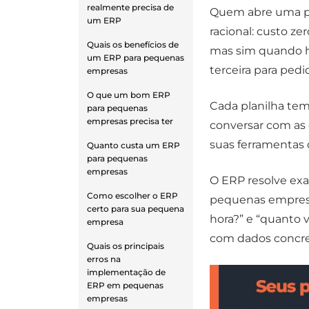
realmente precisa de
Quem abre uma p
um ERP
racional: custo ze
Quais os benefícios de
mas sim quando há
um ERP para pequenas
terceira para ped
empresas
O que um bom ERP
Cada planilha tem
para pequenas
empresas precisa ter
conversar com as
suas ferramentas
Quanto custa um ERP
para pequenas
empresas
O ERP resolve exa
Como escolher o ERP
pequenas empresa
certo para sua pequena
hora?” e “quanto 
empresa
com dados concre
Quais os principais
erros na
implementação de
ERP em pequenas
empresas