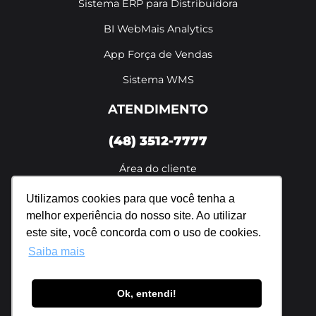
Sistema ERP para Distribuidora
BI WebMais Analytics
App Força de Vendas
Sistema WMS
ATENDIMENTO
(48) 3512-7777
Área do cliente
De segunda a sexta das 8h às 18h
Utilizamos cookies para que você tenha a
melhor experiência do nosso site. Ao utilizar
Política de privacidade
este site, você concorda com o uso de cookies.
Saiba mais
Ok, entendi!
Webmais Sistemas Ltda. | 07.698.596/0001-94