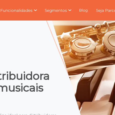
Funcionalidades
Segmentos
Seja Parc
Blog
tribuidora
musicais