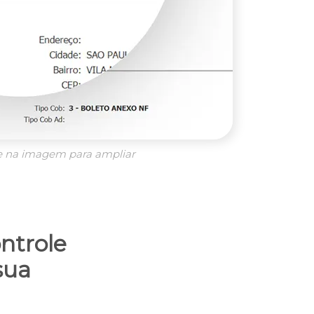
e na imagem para ampliar
ntrole
sua