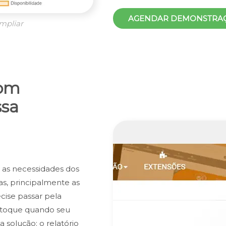
AGENDAR DEMONSTRA
mpliar
com
ssa
 as necessidades dos
as, principalmente as
cise passar pela
stoque quando seu
 solução: o relatório