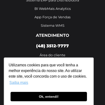
Sistema ERP para Distribuidora
BI WebMais Analytics
App Força de Vendas
Sistema WMS
ATENDIMENTO
(48) 3512-7777
Área do cliente
De segunda a sexta das 8h às 18h
Utilizamos cookies para que você tenha a
melhor experiência do nosso site. Ao utilizar
Política de privacidade
este site, você concorda com o uso de cookies.
Saiba mais
Ok, entendi!
Webmais Sistemas Ltda. | 07.698.596/0001-94
Todos os direitos reservados