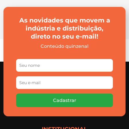
As novidades que movem a
indústria e distribuição,
direto no seu e-mail!
Conteúdo quinzenal
Cadastrar
INSTITUCIONAL