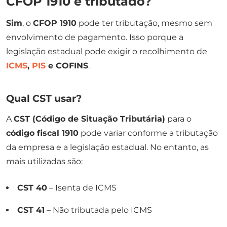
CFOP 1910 é tributado?
Sim
, o
CFOP 1910
pode ter tributação, mesmo sem
envolvimento de pagamento. Isso porque a
legislação estadual pode exigir o recolhimento de
ICMS
,
PIS
e COFINS
.
Qual CST usar?
A
CST (Código de Situação Tributária)
para o
código fiscal 1910
pode variar conforme a tributação
da empresa e a legislação estadual. No entanto, as
mais utilizadas são:
CST 40
– Isenta de ICMS
CST 41
– Não tributada pelo ICMS