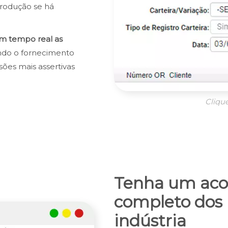
rodução se há
 tempo real as
indo o fornecimento
sões mais assertivas
Cliqu
Tenha um ac
completo dos 
indústria