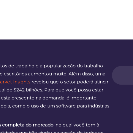
os de trabalho e a popularização do trabalho
de escritórios aumentou muito. Além disso, uma
rket Insights
revelou que o setor poderá atingir
l de $242 bilhões. Para que você possa estar
 esta crescente na demanda, é importante
ogia, como o uso de um software para indústrias
s completa do mercado
, no qual você tem à
alidades que irão ajudar na gestão de todos os