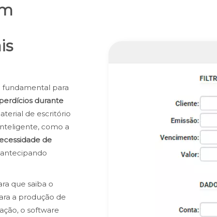
om
is
 fundamental para
sperdícios durante
terial de escritório
nteligente, como a
ecessidade de
e antecipando
ara que saiba o
ara a produção de
ação, o software