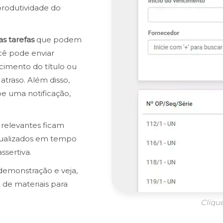
produtividade do
as tarefas
que podem
ê pode enviar
cimento do título ou
traso. Além disso,
be uma notificação,
relevantes ficam
tualizados em tempo
ssertiva.
demonstração e veja,
 de materiais para
Cliqu