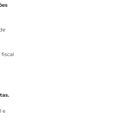
ões
 de
fiscal
ntas.
l e