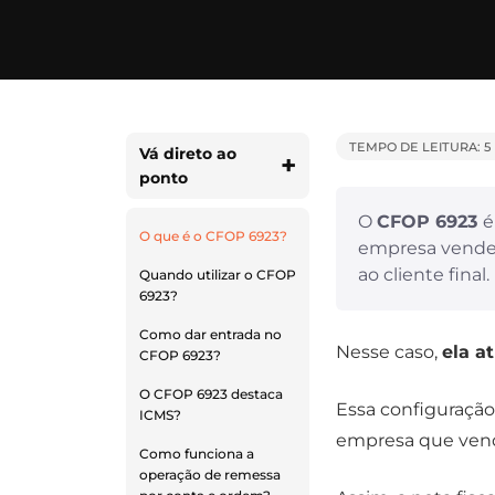
TEMPO DE LEITURA: 5
Vá direto ao
ponto
O
CFOP 6923
é
O que é o CFOP 6923?
empresa vende
ao cliente final.
Quando utilizar o CFOP
6923?
Como dar entrada no
Nesse caso,
ela a
CFOP 6923​?
O CFOP 6923 destaca
Essa configuraç
ICMS?
empresa que ven
Como funciona a
operação de remessa