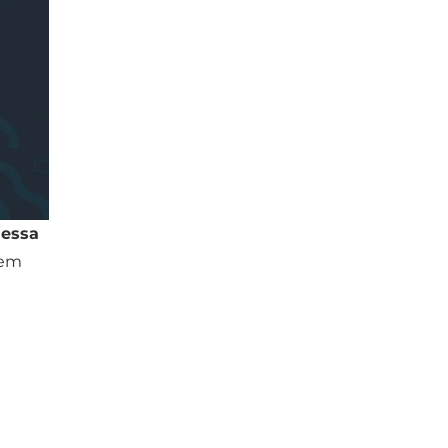
messa
 em
a