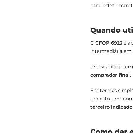
para refletir cor
Quando uti
O
CFOP 6923
é a
intermediária em
Isso significa qu
comprador final.
Em termos simples
produtos em nome
terceiro indicado
Como dar e