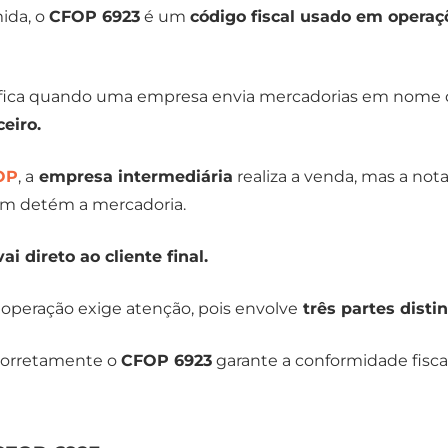
ida, o
CFOP 6923
é um
código fiscal usado em operaç
ntifica quando uma empresa envia mercadorias em nome
ceiro.
OP
, a
empresa intermediária
realiza a venda, mas a nota 
em detém a mercadoria.
vai direto ao cliente final.
 operação exige atenção, pois envolve
três partes disti
r corretamente o
CFOP 6923
garante a conformidade fisca