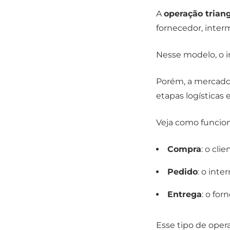
A
operação trian
fornecedor, interm
Nesse modelo, o 
Porém, a mercador
etapas logísticas 
Veja como funcion
Compra
: o cli
Pedido
: o int
Entrega
: o for
Esse tipo de oper