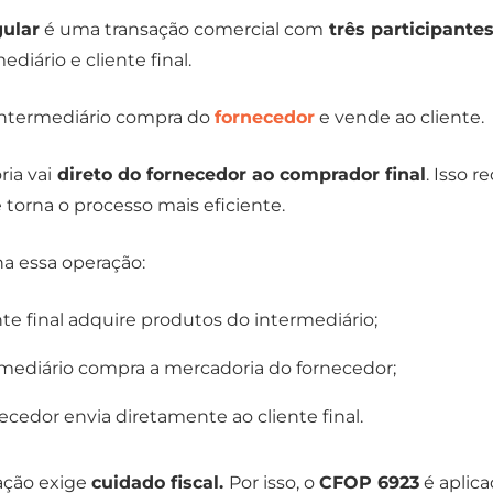
gular
é uma transação comercial com
três participantes
ediário e cliente final.
intermediário compra do
fornecedor
e vende ao cliente.
ia vai
direto do fornecedor ao comprador final
. Isso r
e torna o processo mais eficiente.
a essa operação:
ente final adquire produtos do intermediário;
ermediário compra a mercadoria do fornecedor;
necedor envia diretamente ao cliente final.
ação exige
cuidado fiscal.
Por isso, o
CFOP 6923
é aplic