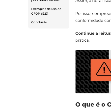
Assim, a nota fisc
por conta e ordem?
Exemplos de uso do
Por isso, compreen
CFOP 6923
conformidade com 
Conclusão
Continue a leitur
prática.
O que é o 