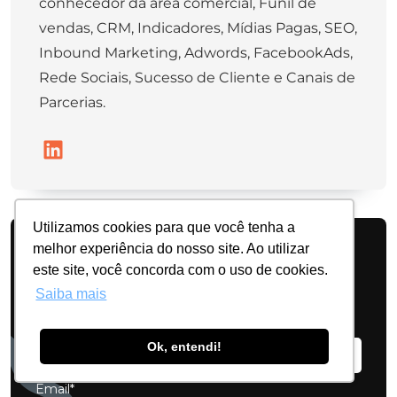
conhecedor da área comercial, Funil de
vendas, CRM, Indicadores, Mídias Pagas, SEO,
Inbound Marketing, Adwords, FacebookAds,
Rede Sociais, Sucesso de Cliente e Canais de
Parcerias.
Utilizamos cookies para que você tenha a
melhor experiência do nosso site. Ao utilizar
É gestor de uma indústria ou
este site, você concorda com o uso de cookies.
distribuidora?
Saiba mais
Conheça o nosso ERP na prática!
Nome*
Ok, entendi!
Email*