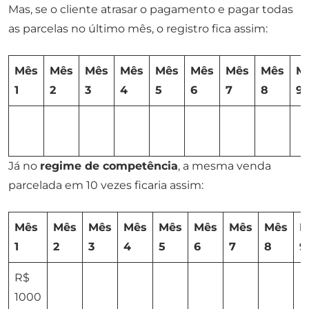
Mas, se o cliente atrasar o pagamento e pagar todas
as parcelas no último mês, o registro fica assim:
Mês
Mês
Mês
Mês
Mês
Mês
Mês
Mês
M
1
2
3
4
5
6
7
8
9
Já no
regime de competência
, a mesma venda
parcelada em 10 vezes ficaria assim:
Mês
Mês
Mês
Mês
Mês
Mês
Mês
Mês
M
1
2
3
4
5
6
7
8
9
R$
1000