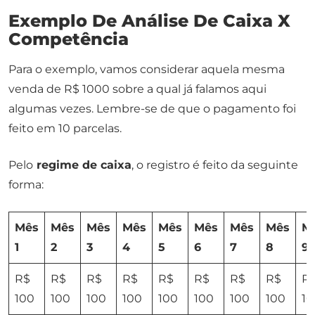
Exemplo De Análise De Caixa X
Competência
Para o exemplo, vamos considerar aquela mesma
venda de R$ 1000 sobre a qual já falamos aqui
algumas vezes. Lembre-se de que o pagamento foi
feito em 10 parcelas.
Pelo
regime de caixa
, o registro é feito da seguinte
forma:
Mês
Mês
Mês
Mês
Mês
Mês
Mês
Mês
M
1
2
3
4
5
6
7
8
9
R$
R$
R$
R$
R$
R$
R$
R$
R
100
100
100
100
100
100
100
100
10