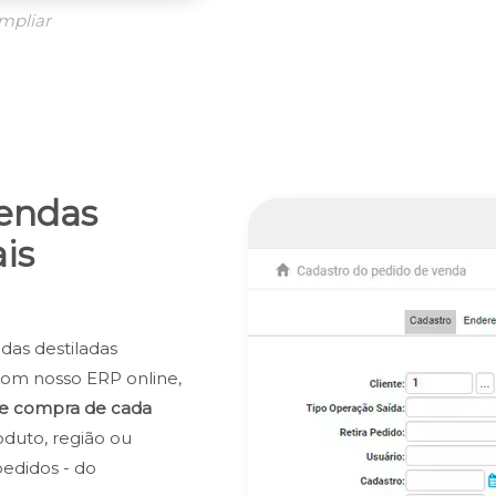
mpliar
vendas
is
das destiladas
Com nosso ERP online,
 de compra de cada
roduto, região ou
edidos - do