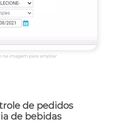
e na imagem para ampliar
trole de pedidos
ria de bebidas