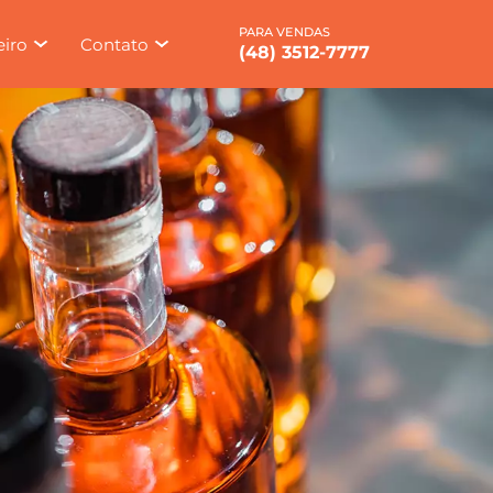
eiro
Contato
(48) 3512-7777