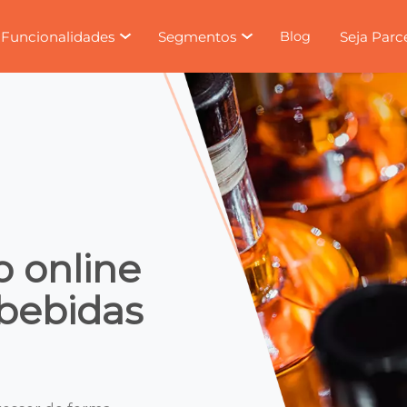
Funcionalidades
Segmentos
Seja Parc
Blog
o online
 bebidas