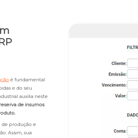
em
ERP
ução
é fundamental
bidas e do seu
strial auxilia neste
reserva de insumos
roduto.
 de produção e
o. Assim, sua