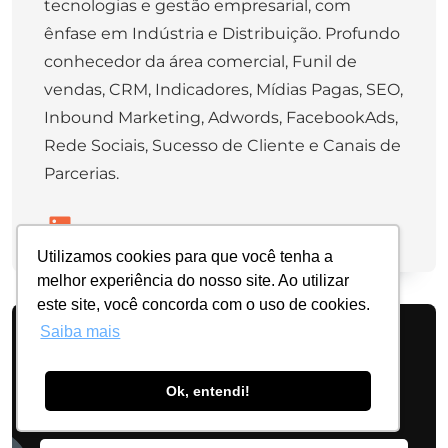
tecnologias e gestão empresarial, com
ênfase em Indústria e Distribuição. Profundo
conhecedor da área comercial, Funil de
vendas, CRM, Indicadores, Mídias Pagas, SEO,
Inbound Marketing, Adwords, FacebookAds,
Rede Sociais, Sucesso de Cliente e Canais de
Parcerias.
Utilizamos cookies para que você tenha a
melhor experiência do nosso site. Ao utilizar
este site, você concorda com o uso de cookies.
Saiba mais
É gestor de uma indústria ou
distribuidora?
Ok, entendi!
Conheça o nosso ERP na prática!
Nome*