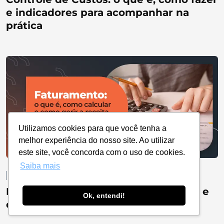
e indicadores para acompanhar na
prática
Utilizamos cookies para que você tenha a
melhor experiência do nosso site. Ao utilizar
este site, você concorda com o uso de cookies.
Saiba mais
Por Sanon Matias | Publicado em 03/07/2026
Faturamento: o que é, como calcular e
Ok, entendi!
como gerir a receita da sua empresa