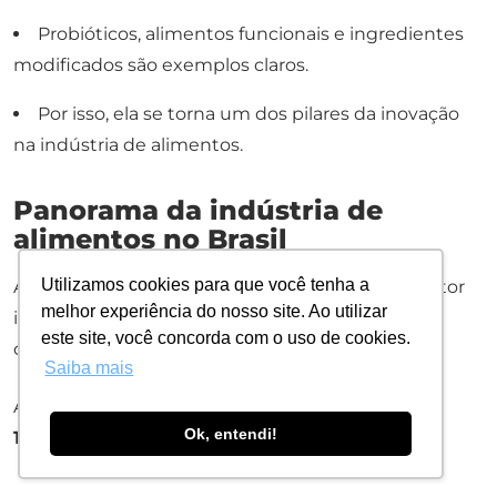
Probióticos, alimentos funcionais e ingredientes
modificados são exemplos claros.
Por isso, ela se torna um dos pilares da inovação
na indústria de alimentos.
Panorama da indústria de
alimentos no Brasil
Utilizamos cookies para que você tenha a
A
indústria de alimentos no Brasil
é o maior setor
melhor experiência do nosso site. Ao utilizar
industrial do país e segue em crescimento
este site, você concorda com o uso de cookies.
constante.
Saiba mais
Além de gerar milhões de empregos, representa
Ok, entendi!
10,8% do PIB
e tem forte presença nacional.