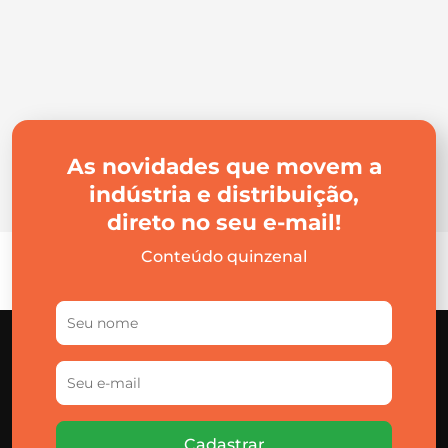
As novidades que movem a
indústria e distribuição,
direto no seu e-mail!
Conteúdo quinzenal
Cadastrar