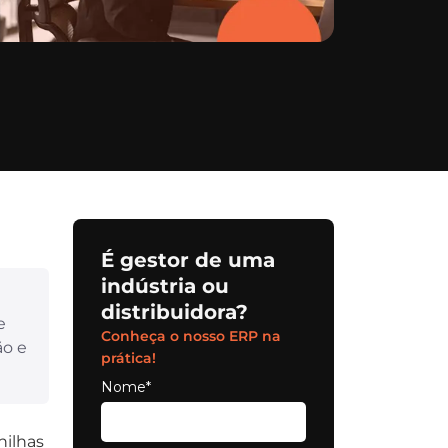
É gestor de uma
indústria ou
distribuidora?
e
Conheça o nosso ERP na
ão e
prática!
Nome*
nilhas