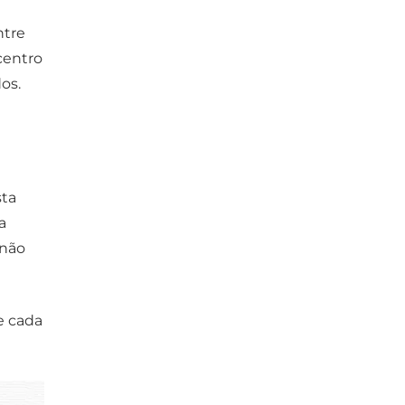
ntre
centro
os.
sta
a
 não
e cada