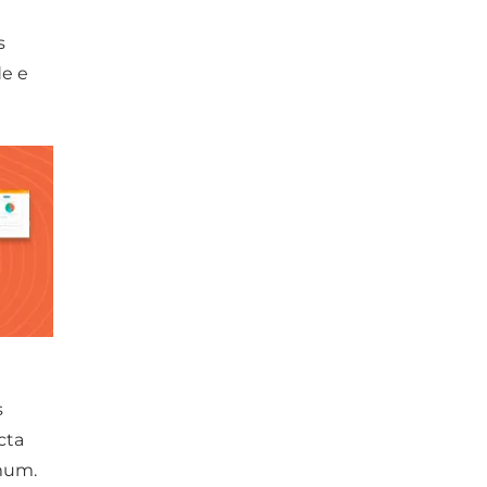
s
de e
s
cta
mum.