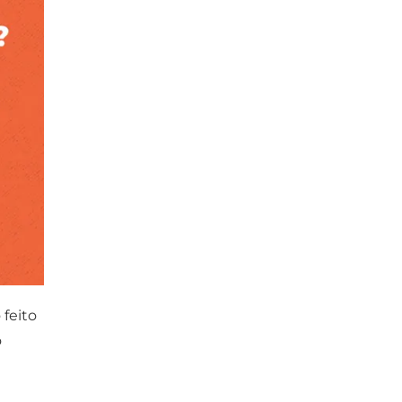
feito
o