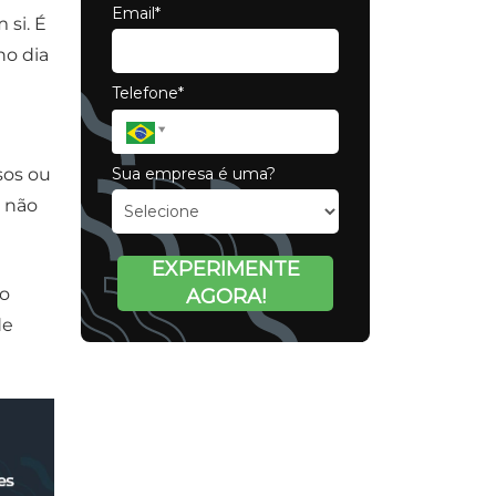
Email*
 si. É
no dia
Telefone*
Sua empresa é uma?
sos ou
P não
EXPERIMENTE
so
AGORA!
de