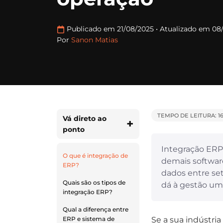
Publicado em 21/08/2025
•
Atualizado em 08
Por
Sanon Matias
TEMPO DE LEITURA: 1
Vá direto ao
ponto
Integração ERP 
O que é integração de
demais softwar
ERP?
dados entre set
Quais são os tipos de
dá à gestão uma
integração ERP?
Qual a diferença entre
Se a sua indústri
ERP e sistema de