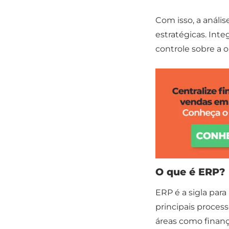
Com isso, a análi
estratégicas. Inte
controle sobre a 
O que é ERP?
ERP é a sigla par
principais proce
áreas como finan