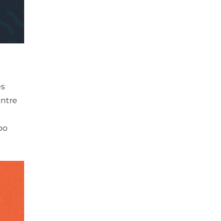
es
entre
po