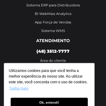
Sistema ERP para Distribuidora
BI WebMais Analytics
App Força de Vendas
Sistema WMS
ATENDIMENTO
(48) 3512-7777
Área do cliente
De segunda a sexta das 8h às 18h
Utilizamos cookies para que você tenha a
melhor experiência do nosso site. Ao utilizar
Política de privacidade
este site, você concorda com o uso de cookies.
Saiba mais
Ok, entendi!