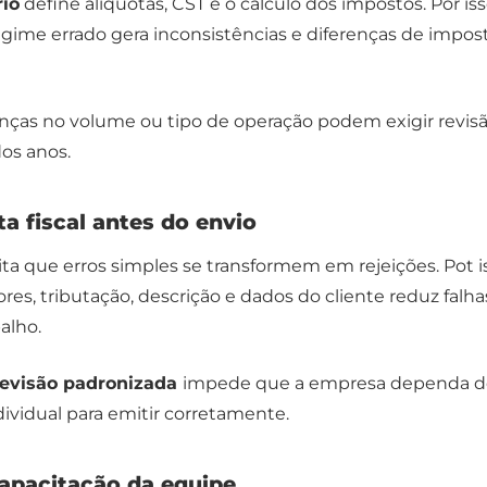
rio
define alíquotas, CST e o cálculo dos impostos. Por iss
egime errado gera inconsistências e diferenças de impos
nças no volume ou tipo de operação podem exigir revis
os anos.
ta fiscal antes do envio
ta que erros simples se transformem em rejeições. Pot i
ores, tributação, descrição e dados do cliente reduz falha
alho.
evisão padronizada
impede que a empresa dependa d
vidual para emitir corretamente.
 capacitação da equipe