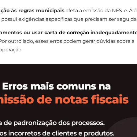
nção às regras municipais
afeta a emissão da NFS-e. Al
e possui exigências específicas que precisam ser seguida
lamentos ou usar
carta de correção
inadequadament
Por outro lado, esses erros podem gerar dúvidas sobre a
operação.