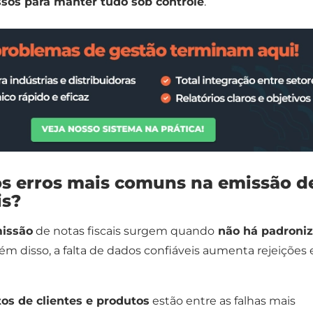
ssos para manter tudo sob controle
.
os erros mais comuns na emissão d
is?
missão
de notas fiscais surgem quando
não há padroni
ém disso, a falta de dados confiáveis aumenta rejeições 
os de clientes e produtos
estão entre as falhas mais