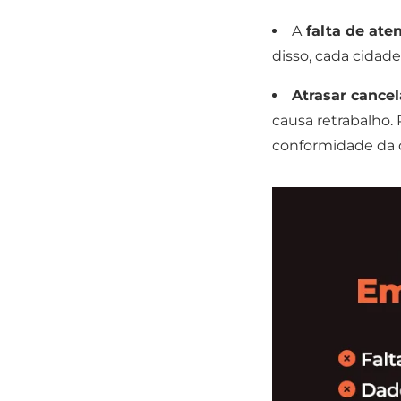
A
falta de ate
disso, cada cidad
Atrasar cance
causa retrabalho. 
conformidade da 