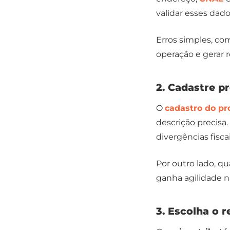
validar esses dad
Erros simples, co
operação e gerar r
2. Cadastre p
O
cadastro do pr
descrição precisa.
divergências fiscai
Por outro lado, q
ganha agilidade n
3. Escolha o r