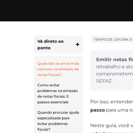
TEMPO DE LEITURA: 5
Vá direto ao
ponto
Emitir notas f
Quais são os erros mais
retrabalho e at
comuns na emissão de
comprometem
notas fiscais?
SEFAZ.
Como evitar
problemas na emissão
de notas fiscais: 5
Por isso, entende
passos essenciais
passo
para uma rot
Quando procurar ajuda
especializada para
evitar problemas
Neste guia, você 
fiscais?