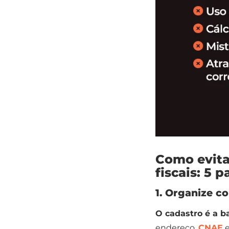
Como evita
fiscais: 5 
1. Organize c
O cadastro é a b
endereço,
CNAE
e