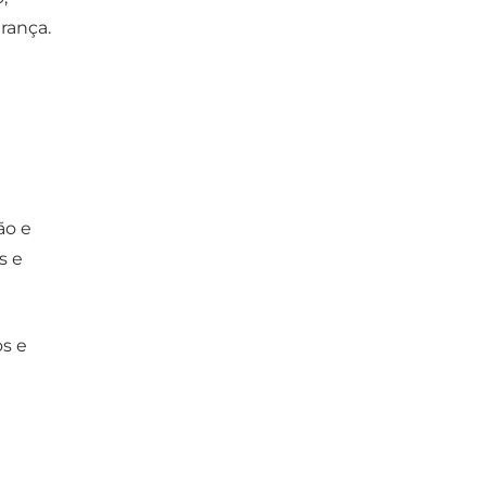
rança.
ão e
s e
os e