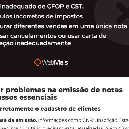
r problemas na emissão de notas
passos essenciais
orretamente o cadastro de clientes
ase da emissão.
Informações como CNPJ, Inscrição Esta
 regime tributário precisam estar atualizadas. Além disso