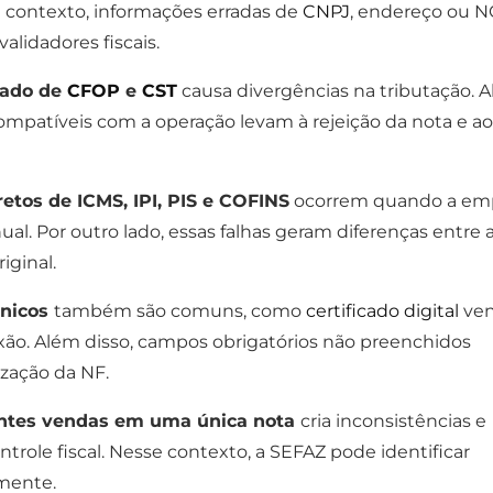
 contexto, informações erradas de
CNPJ
, endereço ou 
validadores fiscais.
uado de
CFOP
e
CST
causa divergências na tributação. 
compatíveis com a operação levam à rejeição da nota e ao
retos de ICMS, IPI, PIS e COFINS
ocorrem quando a em
al. Por outro lado, essas falhas geram diferenças entre 
riginal.
cnicos
também são comuns, como
certificado digital
ve
xão. Além disso, campos obrigatórios não preenchidos
zação da NF.
entes vendas em uma única nota
cria inconsistências e
role fiscal. Nesse contexto, a SEFAZ pode identificar
lmente.