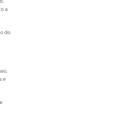
o,
to a
ão do
sso,
s e
e