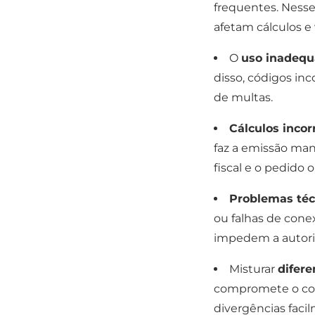
frequentes. Nesse
afetam cálculos e 
O
uso inadeq
disso, códigos in
de multas.
Cálculos incor
faz a emissão manu
fiscal e o pedido o
Problemas té
ou falhas de cone
impedem a autori
Misturar
difer
compromete o cont
divergências faci