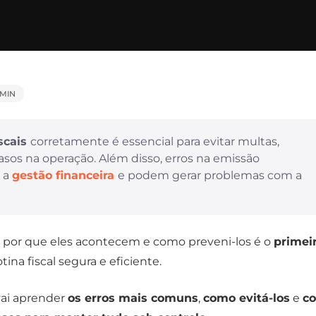
 MIN
iscais
corretamente é essencial para evitar multas,
rasos na operação. Além disso, erros na emissão
 a
gestão financeira
e podem gerar problemas com a
r por que eles acontecem e como preveni-los é o
primei
ina fiscal segura e eficiente.
vai aprender
os erros mais comuns
,
como evitá-los
e
c