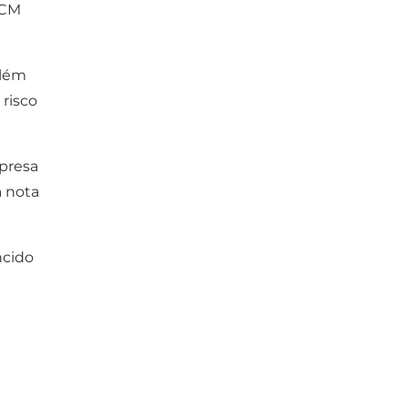
NCM
Além
 risco
presa
a nota
ncido