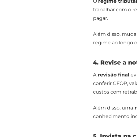
O
regime tributá
trabalhar com o r
pagar.
Além disso, muda
regime ao longo d
4. Revise a no
A
revisão final
evi
conferir CFOP, val
custos com retrab
Além disso, uma
r
conhecimento indi
5. Invista na