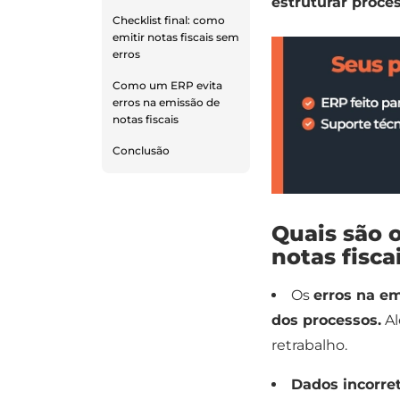
estruturar proce
Checklist final: como
emitir notas fiscais sem
erros
Como um ERP evita
erros na emissão de
notas fiscais
Conclusão
Quais são 
notas fisca
Os
erros na e
dos processos.
Al
retrabalho.
Dados incorret