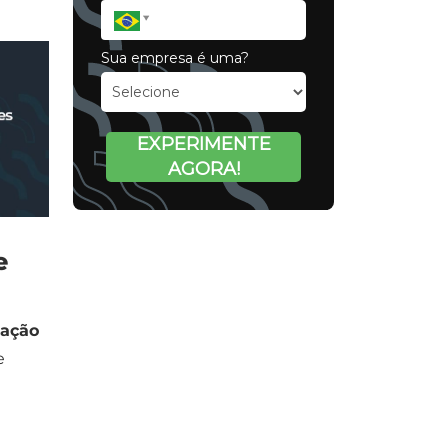
Sua empresa é uma?
EXPERIMENTE
AGORA!
e
zação
e