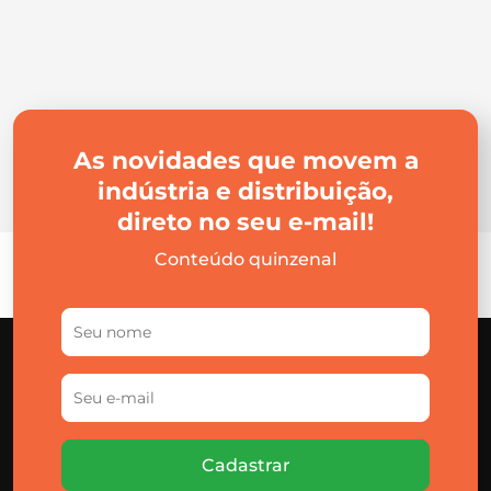
As novidades que movem a
indústria e distribuição,
direto no seu e-mail!
Conteúdo quinzenal
Cadastrar