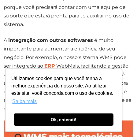
porque você precisará contar com uma equipe de
suporte que estará pronta para te auxiliar no uso do
sistema.
A
integração com outros softwares
é muito
importante para aumentar a eficiência do seu
negócio. Por exemplo, o nosso sistema WMS pode
ser integrado ao
ERP
WebMais, facilitando a gestão
completa da sua empresa.É importante que você
Utilizamos cookies para que você tenha a
saiba qual a
necessidade da sua empresa
na hora
melhor experiência do nosso site. Ao utilizar
de pesquisar as opções disponíveis. Dessa forma, é
este site, você concorda com o uso de cookies.
mais fácil encontrar o sistema
WMS logística
que se
Saiba mais
encaixa melhor no seu negócio.
Ok, entendi!