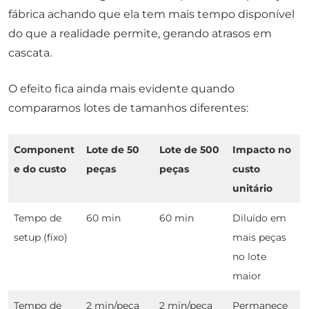
fábrica achando que ela tem mais tempo disponível
do que a realidade permite, gerando atrasos em
cascata.
O efeito fica ainda mais evidente quando
comparamos lotes de tamanhos diferentes:
Component
Lote de 50
Lote de 500
Impacto no
e do custo
peças
peças
custo
unitário
Tempo de
60 min
60 min
Diluído em
setup (fixo)
mais peças
no lote
maior
Tempo de
2 min/peça
2 min/peça
Permanece