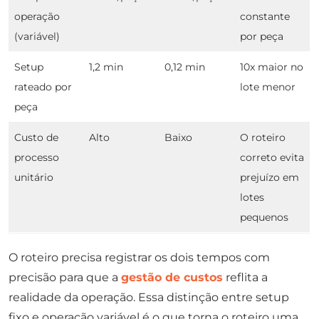
operação
constante
(variável)
por peça
Setup
1,2 min
0,12 min
10x maior no
rateado por
lote menor
peça
Custo de
Alto
Baixo
O roteiro
processo
correto evita
unitário
prejuízo em
lotes
pequenos
O roteiro precisa registrar os dois tempos com
precisão para que a
gestão de custos
reflita a
realidade da operação. Essa distinção entre setup
fixo e operação variável é o que torna o roteiro uma