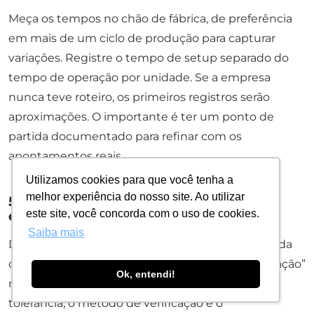
Meça os tempos no chão de fábrica, de preferência
em mais de um ciclo de produção para capturar
variações. Registre o tempo de setup separado do
tempo de operação por unidade. Se a empresa
nunca teve roteiro, os primeiros registros serão
aproximações. O importante é ter um ponto de
partida documentado para refinar com os
apontamentos reais.
Utilizamos cookies para que você tenha a
melhor experiência do nosso site. Ao utilizar
5. Inclua parâmetros de qualidade por
este site, você concorda com o uso de cookies.
etapa
Saiba mais
Defina um critério de aprovação objetivo para cada
operação que admita falha. “Dentro da especificação”
Ok, entendi!
não é um parâmetro utilizável: especifique a
tolerância, o método de verificação e o